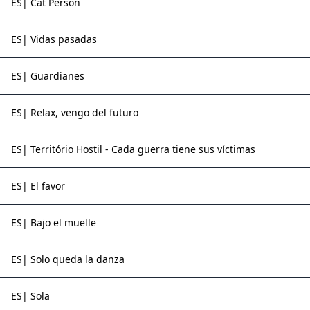
ES| Cat Person
ES| Vidas pasadas
ES| Guardianes
ES| Relax, vengo del futuro
ES| Território Hostil - Cada guerra tiene sus víctimas
ES| El favor
ES| Bajo el muelle
ES| Solo queda la danza
ES| Sola