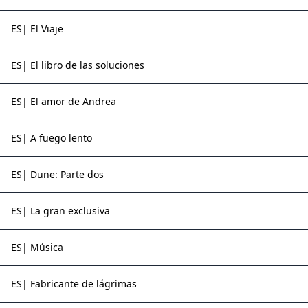
ES| El Viaje
ES| El libro de las soluciones
ES| El amor de Andrea
ES| A fuego lento
ES| Dune: Parte dos
ES| La gran exclusiva
ES| Música
ES| Fabricante de lágrimas