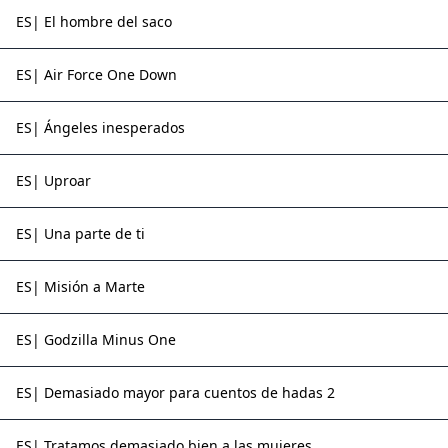
ES| El hombre del saco
ES| Air Force One Down
ES| Ángeles inesperados
ES| Uproar
ES| Una parte de ti
ES| Misión a Marte
ES| Godzilla Minus One
ES| Demasiado mayor para cuentos de hadas 2
ES| Tratamos demasiado bien a las mujeres