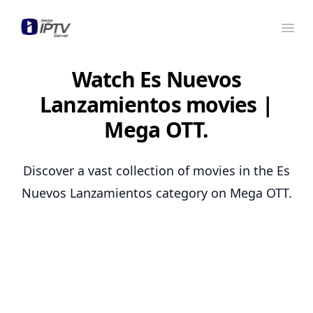
Mega OTT
Ope
Watch Es Nuevos
Lanzamientos movies |
Mega OTT.
Discover a vast collection of movies in the Es
Nuevos Lanzamientos category on Mega OTT.