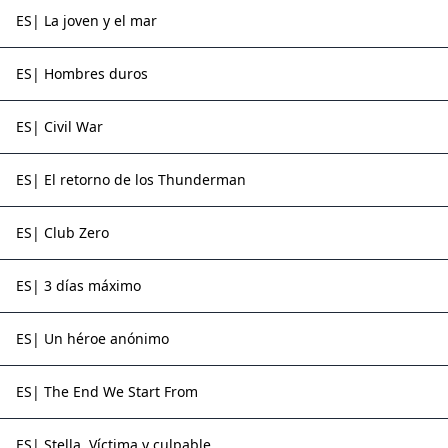
ES| La joven y el mar
ES| Hombres duros
ES| Civil War
ES| El retorno de los Thunderman
ES| Club Zero
ES| 3 días máximo
ES| Un héroe anónimo
ES| The End We Start From
ES| Stella. Víctima y culpable