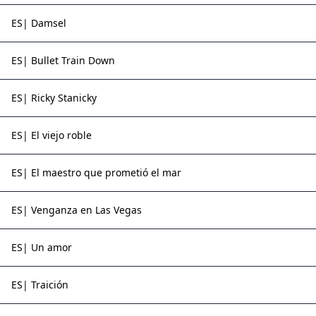
ES| Damsel
ES| Bullet Train Down
ES| Ricky Stanicky
ES| El viejo roble
ES| El maestro que prometió el mar
ES| Venganza en Las Vegas
ES| Un amor
ES| Traición