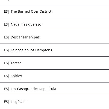
ES| The Burned Over District
ES| Nada más que eso
ES| Descansar en paz
ES| La boda en los Hamptons
ES| Teresa
ES| Shirley
ES| Los Casagrande: La película
ES| Llegó a mí