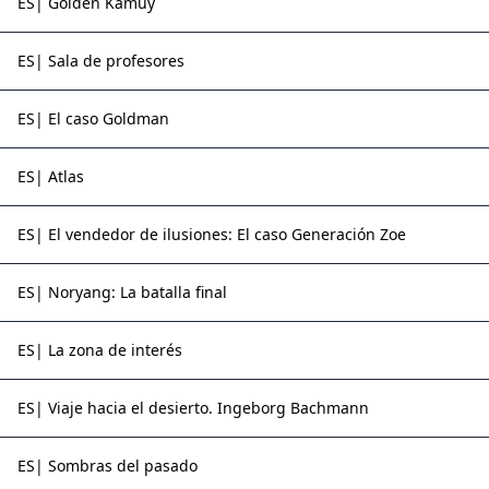
ES| Golden Kamuy
ES| Sala de profesores
ES| El caso Goldman
ES| Atlas
ES| El vendedor de ilusiones: El caso Generación Zoe
ES| Noryang: La batalla final
ES| La zona de interés
ES| Viaje hacia el desierto. Ingeborg Bachmann
ES| Sombras del pasado