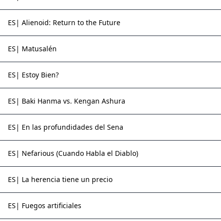
ES| Alienoid: Return to the Future
ES| Matusalén
ES| Estoy Bien?
ES| Baki Hanma vs. Kengan Ashura
ES| En las profundidades del Sena
ES| Nefarious (Cuando Habla el Diablo)
ES| La herencia tiene un precio
ES| Fuegos artificiales