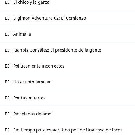
ES| El chico y la garza
ES| Digimon Adventure 02: El Comienzo
ES| Animalia
ES| Juanpis González: El presidente de la gente
ES| Políticamente incorrectos
ES| Un asunto familiar
ES| Por tus muertos
ES| Pinceladas de amor
ES| Sin tiempo para espiar: Una peli de Una casa de locos