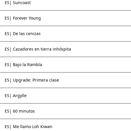
ES| Suncoast
ES| Forever Young
ES| De las cenizas
ES| Cazadores en tierra inhóspita
ES| Bajo la Rambla
ES| Upgrade: Primera clase
ES| Argylle
ES| 60 minutos
ES| Me llamo Loh Kiwan