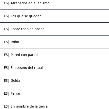
ES| Atrapados en el abismo
ES| Los que se quedan
ES| Sobre todo de noche
ES| Robo
ES| Pared con pared
ES| El asesino del ritual
ES| Golda
ES| Ferrari
ES| En nombre de la tierra