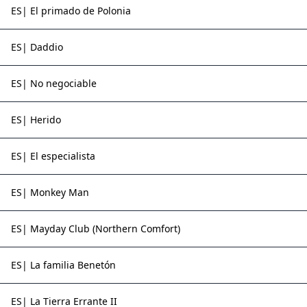
ES| El primado de Polonia
ES| Daddio
ES| No negociable
ES| Herido
ES| El especialista
ES| Monkey Man
ES| Mayday Club (Northern Comfort)
ES| La familia Benetón
ES| La Tierra Errante II