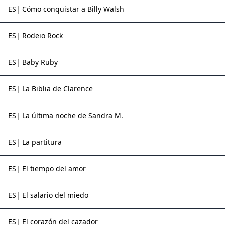
ES| Cómo conquistar a Billy Walsh
ES| Rodeio Rock
ES| Baby Ruby
ES| La Biblia de Clarence
ES| La última noche de Sandra M.
ES| La partitura
ES| El tiempo del amor
ES| El salario del miedo
ES| El corazón del cazador