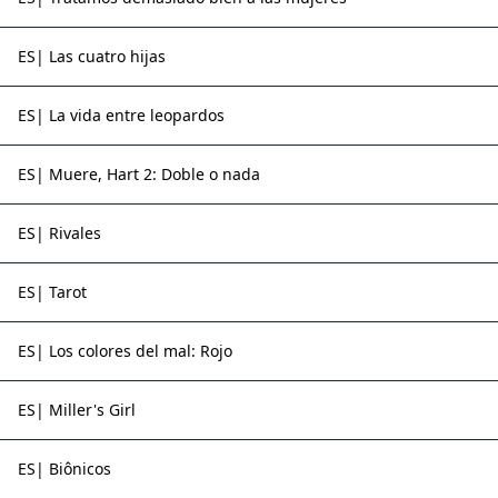
ES| Las cuatro hijas
ES| La vida entre leopardos
ES| Muere, Hart 2: Doble o nada
ES| Rivales
ES| Tarot
ES| Los colores del mal: Rojo
ES| Miller's Girl
ES| Biônicos